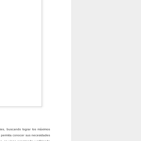
buyendo con otros que promoviendo en
e preguntas, ofrece recursos, en
artículo (blog) en tu sitio que responde
undidad. De esta manera, tu promoción
iada.
Una queja es un
JAN
ntes, buscando lograr los máximos
19
regalo...aprovéchala
que permita conocer sus necesidades