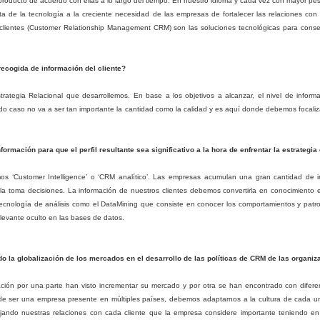
Incorporar
Existen 7 claves de oro para
roducto de acuerdo con ellas a lo largo del tiempo. En nuestro idioma y cada vez con mayor pes
ofrecer un servicio excepcional al
 de la tecnología a la creciente necesidad de las empresas de fortalecer las relaciones con 
En los últimos días estuve
cliente las cuales son:
 clientes (Customer Relationship Management CRM) son las soluciones tecnológicas para consegu
bastante tiempo leyendo y
pensando acerca de las
1.- Comunicación: Aprender a
nuevas tendencias de marketing,
comunicarse y ser un gran
recogida de información del cliente?
mayoritariamente online.
comunicador es el corazón de un
18 Estadísticas CRM que necesitas saber
AN
servicio al cliente excepcional.
rategia Relacional que desarrollemos. En base a los objetivos a alcanzar, el nivel de infor
Y he reflexionado sobre lo que yo
17
La industria CRM sigue creciendo a un ritmo asombroso, y cada
Hablar, escuchar, entender,
odo caso no va a ser tan importante la cantidad como la calidad y es aquí donde debemos focaliz
y mis clientes necesitamos saber
año se reportan nuevas estadísticas basados en tendencias
presentar ideas, escuchar
ya mismo sobre el marketing.
RM.
cuidadosamente, aclarar lo que se
dice, mostrar honestidad y
ormación para que el perfil resultante sea significativo a la hora de enfrentar la estrategi
A continuación explico 4
n 2016, vimos mayor uso de Software de CRM en dispositivos
compasión son las características
tendencias que he notado y que
óviles.
que construyen una relación con
s ‘Customer Intelligence’ o ‘CRM analítico’. Las empresas acumulan una gran cantidad de i
pienso que debes estar informada
los clientes larga, fuerte y
 la toma decisiones. La información de nuestros clientes debemos convertirla en conocimiento 
para poderlas aplicar a tu propio
sto fue debido a empresas adoptando cada vez más soluciones CRM
confiable.
ecnología de análisis como el DataMining que consiste en conocer los comportamientos y patr
negocio.
asadas en Cloud , permitiendo a sus empleados acceder al software
elevante oculto en las bases de datos.
nde quiera que vayan en el dispositivo inteligente de su elección.
1.
La gestión de las quejas y sugerencias
AN
do la globalización de los mercados en el desarrollo de las políticas de CRM de las organi
13
Con el fin de mejorar la calidad del servicio prestado al cliente, es
necesario conocer sus expectativas, determinar si éstas se están
ción por una parte han visto incrementar su mercado y por otra se han encontrado con diferent
mpliendo y hasta qué punto pueden llegar a satisfacerse. Cuando lo
 de ser una empresa presente en múltiples países, debemos adaptarnos a la cultura de cada 
e espera y desea el cliente excede los recursos disponibles en la
ajando nuestras relaciones con cada cliente que la empresa considere importante teniendo en 