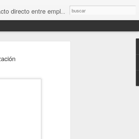
ean es la solución única que le ayuda a gestionar las quejas y comentarios para actuar a partir de ellos. Un cliente satisfecho, siempre vuelve.
ena Invertir Tiempo y
zación
n las Redes Sociales?
o de las Redes Sociales
as redes sociales y que alguien se
ara hacer negociosNo funciona así. Toma
mpo. Al igual que cualquier otra acción
struir tanto visibilidad como valor. Así
cosas valiosas con frecuencia. Un post o
cto.
iódicamente, el asunto cambia. Esto es