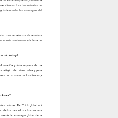
UNA QUEJA ES UN REGALO, es
o, se viene aceptando y refiriendo
una oportunidad para mejorar y
sus clientes. Las herramientas de
conocer la opinión del cliente
ir desarrollar las estrategias del
sobre nuestro servicio, porque
puede haber clientes
insatisfechos que no se quejan, y
solo conocemos su malestar
cuando se van.
mación que requiramos de nuestros
ar nuestros esfuerzos a la hora de
NO ES UN FRACASO, UNA
INJUSTICIA, UNA DISCULPA
PARA NO PAGAR, detrás de ellas
a de márketing?
siempre hay información valiosa:
nformación y ésta requiere de un
Nos permiten conocer la
estratégico de primer orden y para
percepción que el cliente tiene de
ones de consumo de los clientes y
nuestros servicios.
zaciones?
es culturas. De ‘Think global act
uno de los mercados a los que nos
cuenta la estrategia global de la