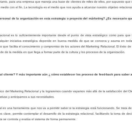
tanto, para una empresa que maneja una base de clientes de miles de ellos, por supuesto qu
l medio con el fin. La tecnología es el medio que nos ayuda a alcanzar nuestro objetivo relacional
ersonal de la organización en esta estrategia o proyecto del márketing? ¿Es necesario qu
acional es lo suficientemente importante desde el punto de vista estratégico como para que 
ualquier iniciativa estratégica depende en buena medida de que se conozca y asuma en toda 
n centrada en el cliente
 que facilita el conocimiento y compromiso de los actores del Marketing Relacional. El éxito de 
de los proyectos de CRM es el impacto que se plantean tener sobre la
e de la medida en que llega a formar parte de la cultura y los procesos de la organización.
 El paso de la visión centrada en el producto a una visión centrada en
da en el conocimiento de los mismos, en la información, como ventaja
a información puede copiar.
al cliente? Y más importante aún ¿ cómo establecer los proceso de feed-back para saber a c
a de la economía, es una persona que utiliza o adquiere, de manera
sico del Marketing Relacional y la lograremos cuando vayamos más allá de la satisfacción del Clie
os o productos que pone a su disposición un profesional, un comercio o
tivas y anticiparnos a sus necesidades.
e del latín cliens, clientis.
 es una herramienta que nos va a permitir saber si la estrategia está funcionando. Se trata d
 una implementación exitosa del sistema CRM?
s clave, permite contemplar el desarrollo de la estrategia relacional, facilitando la toma de dec
a se controla y evalúa el sistema de forma permanente.
sonas lo tratan de evitar, aún cuando el cambio sea para mejor. En
El factor X es la propuesta de valor única de la empresa, la manera de