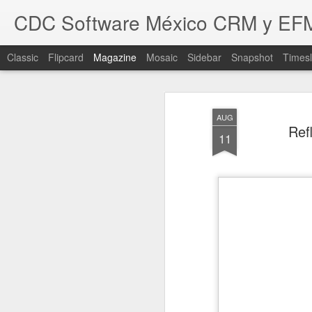
CDC Software México CRM y EF
Classic
Flipcard
Magazine
Mosaic
Sidebar
Snapshot
Timesl
AUG
Ref
11