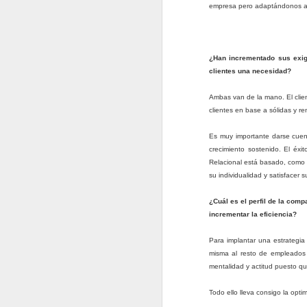
or
empresa pero adaptándonos a su
pa
¿Han incrementado sus exige
clientes una necesidad?
J
Ambas van de la mano. El clie
clientes en base a sólidas y re
De
Es muy importante darse cuent
E
crecimiento sostenido. El éx
2
Relacional está basado, como r
m
su individualidad y satisfacer 
l
i
¿Cuál es el perfil de la com
e
incrementar la eficiencia?
e
Para implantar una estrategia
J
1.
misma al resto de empleados 
mentalidad y actitud puesto qu
A
g
Todo ello lleva consigo la opti
co