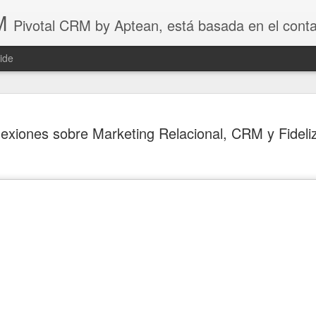
M
Pivotal CRM by Aptean, está basada en el contacto directo entre empleados y clientes. Es lo suficientemente flexibles para adaptarse por completo la forma en que su equipo trabaja. Ofrecemos herramientas que ayudan a captar clientes e impulsar a los equipos de ventas y de atención al cliente. Respond EFM by Apt
ide
¿Vale la P
JAN
lexiones sobre Marketing Relacional, CRM y Fideli
31
Esfuerzo e
Parte II
7 Claves Para Sacar Partid
1. No esperes publicar en l
comunique contigo, listo p
tiempo, a menudo mucho tie
de marketing, tienes que con
que es necesario publicar 
dos no tendrán ningún impa
En cambio, si publicas per