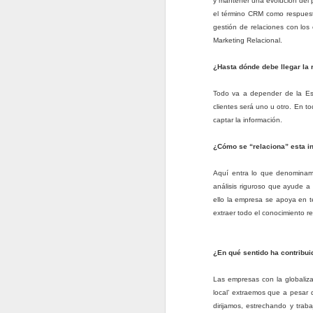
las Redes Sociales?
y mantener una evolución del p
Parte I
el término CRM como respuesta
gestión de relaciones con los
Muy probablemente te preguntes
Marketing Relacional.
¿Debería invertir tiempo y
esfuerzo en los medios sociales,
¿Hasta dónde debe llegar la 
o es una pérdida de tiempo?
J
¿Realmente funcionan? Y lo más
Todo va a depender de la Est
importante, ¿Puede funcionar para
clientes será uno u otro. En t
mi?
captar la información.
C
Si eres una profesional
¿Cómo se “relaciona” esta inf
independiente con una práctica
E
pequeña que genera entre $ 50K a
m
Aquí entra lo que denominamo
$ 200K en ventas cada año, o
análisis riguroso que ayude a
cualquier suma que tenga sentido
E
ello la empresa se apoya en t
en donde vives; entonces esas
b
extraer todo el conocimiento r
preguntas son válidas, no tienes
do
tiempo para encarar prácticas que
J
no funcionan.
¿En qué sentido ha contribui
Las empresas con la globaliza
cu
local’ extraemos que a pesar
qu
dirijamos, estrechando y trab