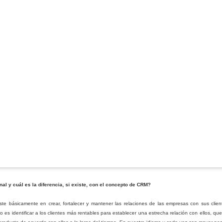
una maratón, no un sprint.
2. Pasa más tiempo contri
las redes sociales.Respond
algunos casos, indícales un 
a su pregunta con más prof
es indirecta y es más aprec
al y cuál es la diferencia, si existe, con el concepto de CRM?
Las 7 claves de oro del
4 Tendencias de
JAN
JAN
iste básicamente en crear, fortalecer y mantener las relaciones de las empresas con sus clie
25
23
servicio al cliente
Marketing Que Debes
ivo es identificar a los clientes más rentables para establecer una estrecha relación con ellos, 