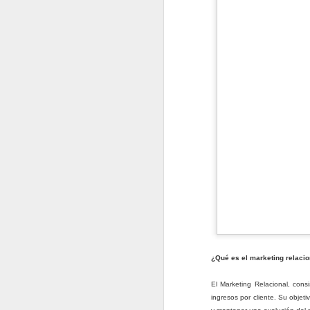
¿Qué es el marketing relacion
¿Vale la Pena Invertir
JAN
El Marketing Relacional, cons
27
Tiempo y Esfuerzo en
ingresos por cliente. Su objet