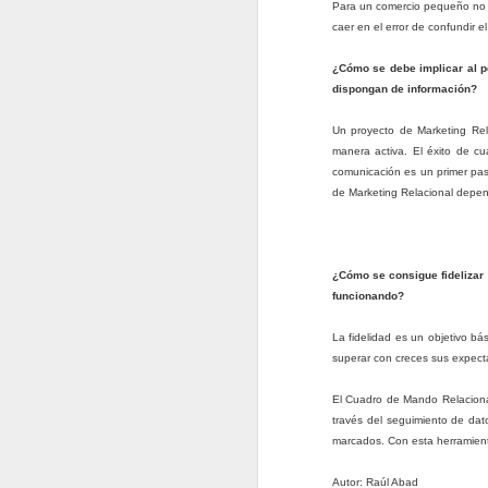
Para un comercio pequeño no 
caer en el error de confundir e
¿Cómo se debe implicar al p
dispongan de información?
Un proyecto de Marketing Rel
manera activa. El éxito de c
El CRM como paso a la visió
OCT
comunicación es un primer paso
3
Uno de los principales atractivos 
de Marketing Relacional depend
ventaja competitiva de la empresa.
el cliente propone una ventaja sustenta
que ningún competidor que no posea dich
¿Cómo se consigue fidelizar 
funcionando?
¿Que es un cliente ?
SEP
29
Un cliente, desde el punto de vist
La fidelidad es un objetivo bá
frecuente u ocasional, los servici
superar con creces sus expecta
una empresa. La palabra, como tal, provien
El Cuadro de Mando Relacional
¿Existe algún secreto para
través del seguimiento de dato
SEP
marcados. Con esta herramient
27
El cambio es difícil y algunas per
general el factor X es uno mismo. 
Autor: Raúl Abad