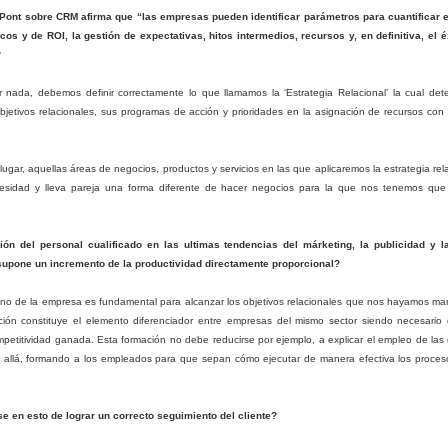
umplido las predicciones y han dado lugar a nuevos fenómenos,
 Pont sobre CRM afirma que “las empresas pueden identificar parámetros para cuantificar e
uevos contextos de mercado, nuevos matices, etc.).
cos y de ROI, la gestión de expectativas, hitos intermedios, recursos y, en definitiva, el éx
?
1. INDISCUTIBLE PREDOMINANCIA DE CRM MÓVIL
nada, debemos definir correctamente lo que llamamos la ‘Estrategia Relacional’ la cual dete
n agosto publicamos un post con datos sobre CRM móvil frente al
bjetivos relacionales, sus programas de acción y prioridades en la asignación de recursos con 
M tradicional para equipos de escritorio.
6 Tendencias en CRM para el 2017
AN
5
El 2016 tiene, nunca mejor dicho, los días contados. Pronto
 lugar, aquellas áreas de negocios, productos y servicios en las que aplicaremos la estrategia re
comenzará el nuevo año y es hora de mojarse y hacer las
ecesidad y lleva pareja una forma diferente de hacer negocios para la que nos tenemos que
inielas de rigor que cada año realizamos por estas fechas. Toda la
dustria trata de averiguar cuál es el próximo avance para anticiparse a
 jugada, y a los consumidores de software también les interesan los
ón del personal cualificado en las ultimas tendencias del márketing, la publicidad y 
ogresos para planificar cómo sacarán partido a la tecnología.
 supone un incremento de la productividad directamente proporcional?
ano de la empresa es fundamental para alcanzar los objetivos relacionales que nos hayamos 
ión constituye el elemento diferenciador entre empresas del mismo sector siendo necesario d
petitividad ganada. Esta formación no debe reducirse por ejemplo, a explicar el empleo de las di
s allá, formando a los empleados para que sepan cómo ejecutar de manera efectiva los proce
Feliz Navidad y 2017
EC
16
se en esto de lograr un correcto seguimiento del cliente?