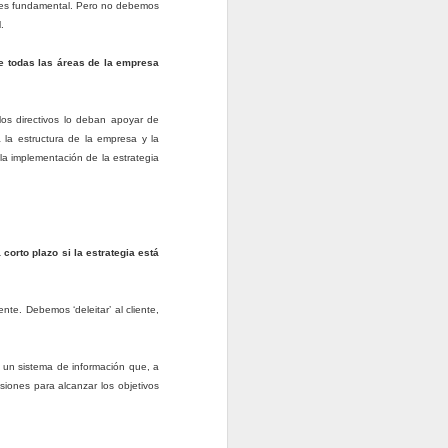
e es fundamental. Pero no debemos
.
e todas las áreas de la empresa
los directivos lo deban apoyar de
la estructura de la empresa y la
la implementación de la estrategia
orto plazo si la estrategia está
nte. Debemos ‘deleitar’ al cliente,
e un sistema de información que, a
isiones para alcanzar los objetivos