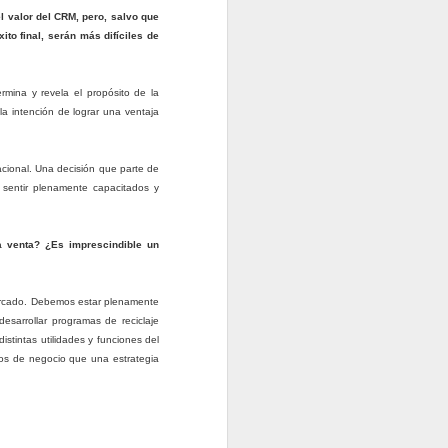
l valor del CRM, pero, salvo que
ito final, serán más difíciles de
rmina y revela el propósito de la
la intención de lograr una ventaja
lacional. Una decisión que parte de
 sentir plenamente capacitados y
la venta? ¿Es imprescindible un
marcado. Debemos estar plenamente
esarrollar programas de reciclaje
stintas utilidades y funciones del
sos de negocio que una estrategia