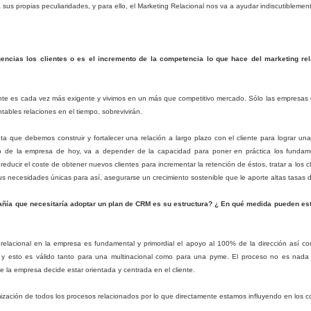
ganización o en el servicio a prestar, esta información puede usarse
s propias peculiaridades, y para ello, el Marketing Relacional nos va a ayudar indiscutiblemen
ra determinar los cambios que deben llevarse a cabo.
ncias los clientes o es el incremento de la competencia lo que hace del marketing rel
2017 Predicciones: ¿Dónde invertirán los vendedores
AN
nte es cada vez más exigente y vivimos en un más que competitivo mercado. Sólo las empresas 
11
en los próximos 12 meses?
ntables relaciones en el tiempo, sobrevivirán.
sarrollo Comercial
a que debemos construir y fortalecer una relación a largo plazo con el cliente para lograr un
s hora de poner 2016 en los libros y esperamos un nuevo comienzo.
ito de la empresa de hoy, va a depender de la capacidad para poner en práctica los fundam
017 es sólo un mes de distancia, y para muchos, no podríamos estar
educir el coste de obtener nuevos clientes para incrementar la retención de éstos, tratar a los
ás emocionados de poner este año "histórico" para descansar. Para
sus necesidades únicas para así, asegurarse un crecimiento sostenible que le aporte altas tasas d
os vendedores, el Año Nuevo es un tiempo para una cierta
ntrospección honesta. Examine qué campañas funcionan, qué
pañía que necesitaría adoptar un plan de CRM es su estructura? ¿ En qué medida pueden esta
strategias se desplomaron? ¿Cómo puede usted posicionar mejor su
mpresa para el año 2017 y el panorama cambiante del cliente?
 relacional en la empresa es fundamental y primordial el apoyo al 100% de la dirección así co
Las tendencias en CRM para el 2017: algunas
AN
y esto es válido tanto para una multinacional como para una pyme. El proceso no es nada f
9
predicciones
e la empresa decide estar orientada y centrada en el cliente.
lgunas de las predicciones CRM para el 2016 se repiten. Pero en
eneral, sí hay algunos cambios, dado que ciertos procesos que ya
mización de todos los procesos relacionados por lo que directamente estamos influyendo en los cos
nocíamos a finales del 2015 se han acentuado (es decir, se han