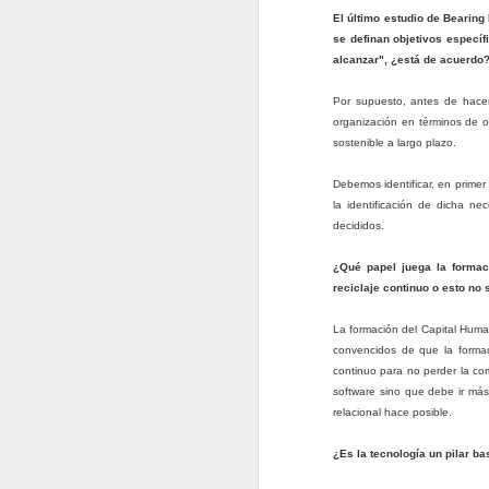
c
El último estudio de Bearing
n
se definan objetivos específi
alcanzar", ¿está de acuerdo
#
Por supuesto, antes de hacer 
E
organización en términos de o
CR
sostenible a largo plazo.
J
Debemos identificar, en primer
la identificación de dicha n
qu
decididos.
in
la
¿Qué papel juega la formaci
pr
reciclaje continuo o esto no
La formación del Capital Hum
convencidos de que la formac
continuo para no perder la com
software sino que debe ir má
D
relacional hace posible.
¿Es la tecnología un pilar ba