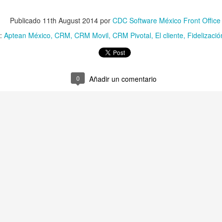
aciones que llevan al éxito. Una nueva solución de sistema CRM
solo si puede optimizar y engrandecer lo que hace que la empresa sea
Publicado
11th August 2014
por
CDC Software México Front Office
s:
Aptean México
CRM
CRM Movil
CRM Pivotal
El cliente
Fidelizació
te tipos de clientes, clasificados según su nivel de lealtad con la
0
Añadir un comentario
de la empresa. Manifiestan muy elevados niveles de encanto y de
bajadores de buena voluntad”, porque dentro de sus respectivos
 pronunciado liderazgo de opinión a favor de nuestros productos.
s directivas en la era digital
n amplios que la permanencia media de un director del área en una
y no es probable que se prolongue en el futuro. Sin embargo, algunos
ura de intenso desafíos generado por las fuerzas motrices.
del buen servicio al cliente