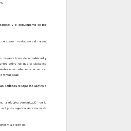
te.
acional y el seguimiento de los
que aporten verdadero valor a sus
as mayores tasas de rentabilidad y
entos sobre los que el Marketing
 clientes adecuadamente, reconocer
e rentabilidad.
s políticas rebajar los costes e
mo la efectiva comunicación de la
ácil pues significa un cambio de
tes y la eficiencia.